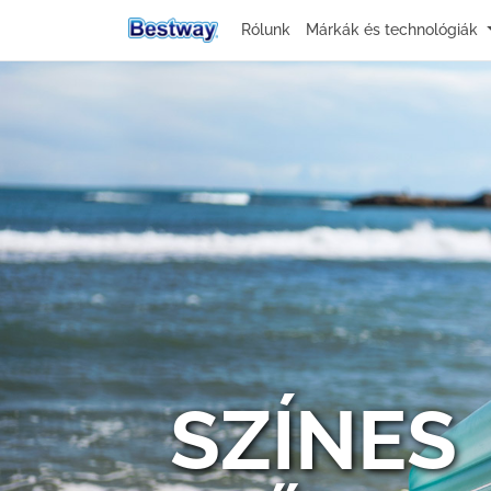
Rólunk
Márkák és technológiák